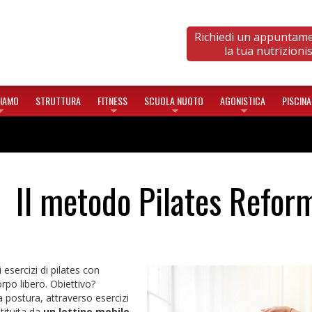
Richiedi un appuntam
la tua nutrizioni
SIAMO
STRUTTURA
FITNESS
SCUOLA NUOTO
AGONISTICA
PISCINA
Il metodo Pilates Refor
esercizi di pilates con
corpo libero. Obiettivo?
 postura, attraverso esercizi
tituita da
un lettino mobile