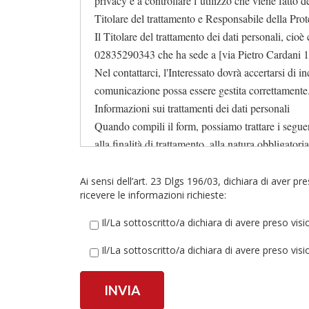
privacy e a controllare l’utilizzo che viene fatto d
Titolare del trattamento e Responsabile della Prot
Il Titolare del trattamento dei dati personali, cio
02835290343 che ha sede a [via Pietro Cardani 
Nel contattarci, l'Interessato dovrà accertarsi di i
comunicazione possa essere gestita correttamente
Informazioni sui trattamenti dei dati personali
Quando compili il form, possiamo trattare i seguenti
alla finalità di trattamento, alla natura obbligator
soggetti a cui i dati possono essere comunicati ed 
Ai sensi dell’art. 23 Dlgs 196/03, dichiara di aver pr
ricevere le informazioni richieste:
Il/La sottoscritto/a dichiara di avere preso visio
Dati personali raccolti
Finalità del trattamento
Il/La sottoscritto/a dichiara di avere preso visio