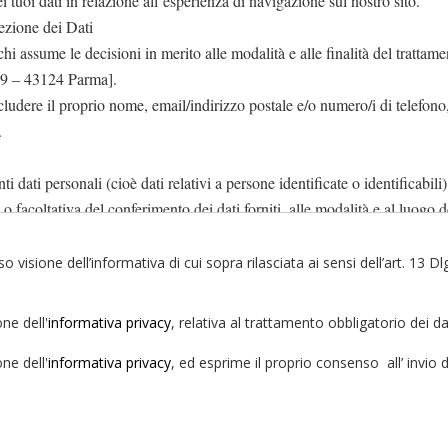
ei tuoi dati in relazione all’esperienza di navigazione sul nostro sito.
ezione dei Dati
è chi assume le decisioni in merito alle modalità e alle finalità del tratt
19 – 43124 Parma].
ncludere il proprio nome, email/indirizzo postale e/o numero/i di telefono,
.
 dati personali (cioè dati relativi a persone identificate o identificabili)
ia o facoltativa del conferimento dei dati forniti, alle modalità e al luogo
il relativo periodo di conservazione.
eso visione dell’informativa di cui sopra rilasciata ai sensi dell’art. 1
ne dell'
informativa privacy
, relativa al trattamento obbligatorio dei da
Conferimento dei dati
Modalità e luogo di
Base giuridica 
obbligatorio o opzionale
trattamento
trattamento dei 
ne dell'
informativa privacy
, ed esprime il proprio consenso all’ invio
I trattamenti connessi
all'attività di questo sito
hanno luogo presso la