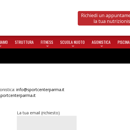
Richiedi un appuntam
la tua nutrizioni
SIAMO
STRUTTURA
FITNESS
SCUOLA NUOTO
AGONISTICA
PISCINA
onistica:
info@sportcenterparma.it
ortcenterparma.it
La tua email (richiesto)