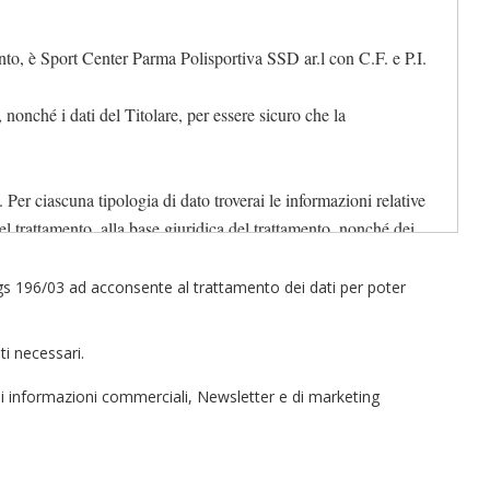
amento, è Sport Center Parma Polisportiva SSD ar.l con C.F. e P.I.
 nonché i dati del Titolare, per essere sicuro che la
. Per ciascuna tipologia di dato troverai le informazioni relative
 del trattamento, alla base giuridica del trattamento, nonché dei
3 Dlgs 196/03 ad acconsente al trattamento dei dati per poter
ti necessari.
del
Periodo di conservazione
Destinatari dei dati
dati
dei dati
 di informazioni commerciali, Newsletter e di marketing