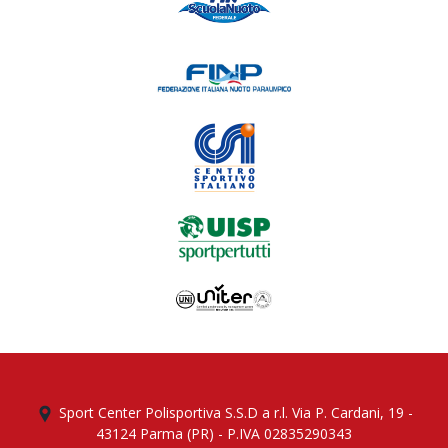
Sport Center Polisportiva S.S.D a r.l. Via P. Cardani, 19 -
43124 Parma (PR) - P.IVA 02835290343