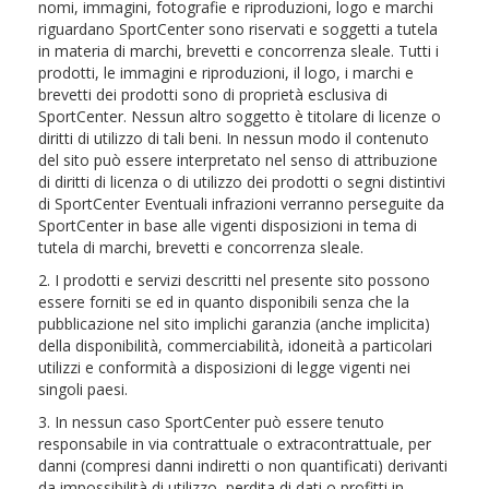
nomi, immagini, fotografie e riproduzioni, logo e marchi
riguardano SportCenter sono riservati e soggetti a tutela
in materia di marchi, brevetti e concorrenza sleale. Tutti i
prodotti, le immagini e riproduzioni, il logo, i marchi e
brevetti dei prodotti sono di proprietà esclusiva di
SportCenter. Nessun altro soggetto è titolare di licenze o
diritti di utilizzo di tali beni. In nessun modo il contenuto
del sito può essere interpretato nel senso di attribuzione
di diritti di licenza o di utilizzo dei prodotti o segni distintivi
di SportCenter Eventuali infrazioni verranno perseguite da
SportCenter in base alle vigenti disposizioni in tema di
tutela di marchi, brevetti e concorrenza sleale.
2. I prodotti e servizi descritti nel presente sito possono
essere forniti se ed in quanto disponibili senza che la
pubblicazione nel sito implichi garanzia (anche implicita)
della disponibilità, commerciabilità, idoneità a particolari
utilizzi e conformità a disposizioni di legge vigenti nei
singoli paesi.
3. In nessun caso SportCenter può essere tenuto
responsabile in via contrattuale o extracontrattuale, per
danni (compresi danni indiretti o non quantificati) derivanti
da impossibilità di utilizzo, perdita di dati o profitti in