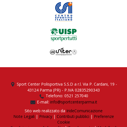
Sport Center Polisportiva S.S.D a r.l. Via P. Cardani, 19 -
43124 Parma (PR) - P.IVA 02835290343
Telefono: 0521 257040
E-mail:
info@sportcenterparma.it
Sito web realizzato da
IrideComunicazione
Note Legali
|
Privacy
|
Contributi pubblici
|
Preferenze
Cookie