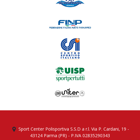
Sport Center Polisportiva S.S.D a r.l. Via P. Cardani, 19 -
43124 Parma (PR) - P.IVA 02835290343