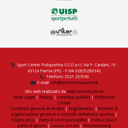
Sport Center Polisportiva S.S.D a r.l. Via P. Cardani, 19 -
43124 Parma (PR) - P.IVA 02835290343
Telefono: 0521 257040
E-mail:
info@sportcenterparma.it
Sito web realizzato da
IrideComunicazione
Note Legali
|
Privacy
|
Contributi pubblici
|
Preferenze
Cookie
Condizioni generali di vendita
|
Regolamento
|
Modello di
organizzazione gestione e controllo dell’attività sportiva
|
Codice etico
|
Patto di corresponsabilità
|
Politica D&I e
parità di genere
|
Lavora con noi
|
Whistleblowing