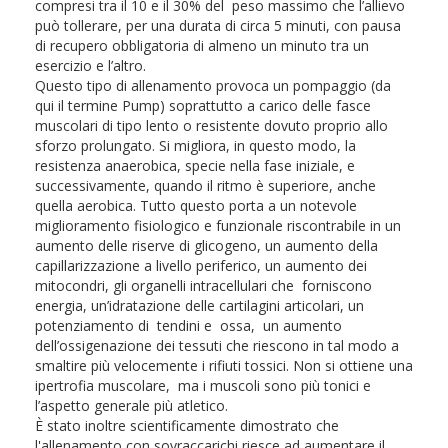
compresi tra il 10 e il 30% del peso massimo che l’allievo
può tollerare, per una durata di circa 5 minuti, con pausa
di recupero obbligatoria di almeno un minuto tra un
esercizio e l’altro.
Questo tipo di allenamento provoca un pompaggio (da
qui il termine Pump) soprattutto a carico delle fasce
muscolari di tipo lento o resistente dovuto proprio allo
sforzo prolungato. Si migliora, in questo modo, la
resistenza anaerobica, specie nella fase iniziale, e
successivamente, quando il ritmo è superiore, anche
quella aerobica. Tutto questo porta a un notevole
miglioramento fisiologico e funzionale riscontrabile in un
aumento delle riserve di glicogeno, un aumento della
capillarizzazione a livello periferico, un aumento dei
mitocondri, gli organelli intracellulari che forniscono
energia, un’idratazione delle cartilagini articolari, un
potenziamento di tendini e ossa, un aumento
dell’ossigenazione dei tessuti che riescono in tal modo a
smaltire più velocemente i rifiuti tossici. Non si ottiene una
ipertrofia muscolare, ma i muscoli sono più tonici e
l’aspetto generale più atletico.
È stato inoltre scientificamente dimostrato che
l'allenamento con sovraccarichi riesce ad aumentare il