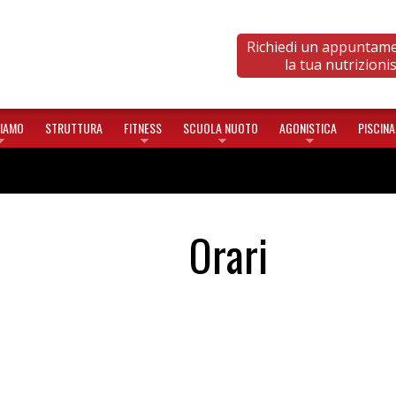
Richiedi un appuntam
la tua nutrizioni
SIAMO
STRUTTURA
FITNESS
SCUOLA NUOTO
AGONISTICA
PISCINA
Orari