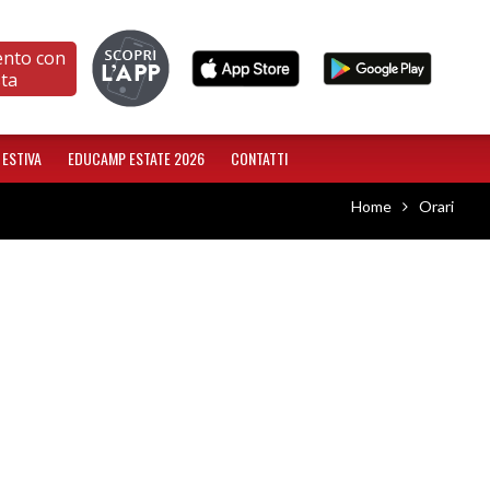
ento con
sta
 ESTIVA
EDUCAMP ESTATE 2026
CONTATTI
Home
Orari