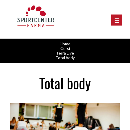
Home
Corsi
Terra Live
Total body
Total body