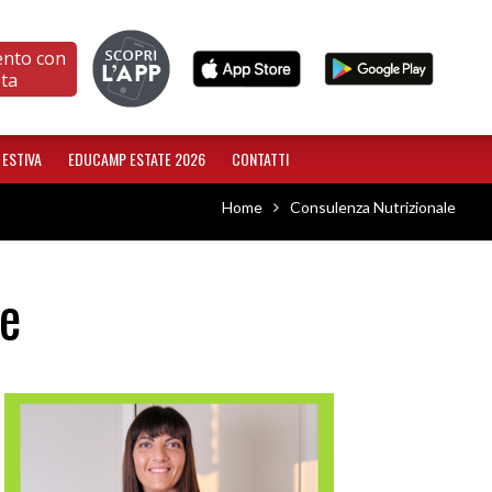
ento con
sta
 ESTIVA
EDUCAMP ESTATE 2026
CONTATTI
Home
Consulenza Nutrizionale
le