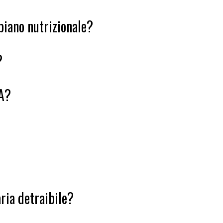
 piano nutrizionale?
?
IA?
aria detraibile?