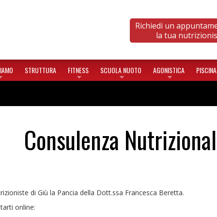
Richiedi un appuntam
la tua nutrizioni
SIAMO
STRUTTURA
FITNESS
SCUOLA NUOTO
AGONISTICA
PISCINA
Consulenza Nutriziona
trizioniste di Giù la Pancia della Dott.ssa Francesca Beretta.
arti online: