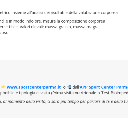
ico insieme all’analisi dei risultati e della valutazione corporea.
condi e in modo indolore, misura la composizione corporea
percettibile. Valori rilevati: massa grassa, massa magra,
iposo.
o
www.sportcenterparma.it
o
dall'
APP Sport Center Parm
ponibile e tipologia di visita (Prima visita nutrizionale o Test Bioim
osì, al momento della visita, ci sarà più tempo per parlare di te e della