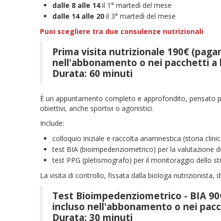
dalle 8 alle 14
il 1° martedì del mese
dalle 14 alle 20
il 3° martedì del mese
Puoi scegliere tra due consulenze nutrizionali
Prima visita nutrizionale 190€ (paga
nell'abbonamento o nei pacchetti a 
Durata: 60 minuti
È un appuntamento completo e approfondito, pensato per
obiettivi, anche sportivi o agonistici.
Include:
colloquio iniziale e raccolta anamnestica (storia clinica,
test BIA (bioimpedenziometrico) per la valutazione 
test PPG (pletismografo) per il monitoraggio dello str
La visita di controllo, fissata dalla biologa nutrizionista,
Test Bioimpedenziometrico - BIA 90
incluso nell'abbonamento o nei pacc
Durata: 30 minuti