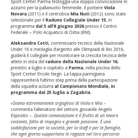
Sport Center Parma festeggia una doppia convocazione in
azzurro per la pallanuoto femminile. Il portiere
Viola
Novara
(2011) e il centroboa
Mia Nuti
(2012) sono state
selezionate per il
Raduno Collegiale Under 15
, in
programma
dal 5 all’8 giugno 2026
presso il Centro
Federale – Polo Acquatico di Ostia (RM).
Aleksandra Cotti
, commissario tecnico della Nazionale
Under 16 e medaglia d’argento alle Olimpiadi di Rio 2016,
guiderà il collegiale per monitorare la crescita tecnica delle
atlete in vista del
raduno della Nazionale Under 16
,
previsto a luglio e ospitato a
Parma
, nella piscina dello
Sport Center Ercole Negri. La tappa parmigiana
rappresenterà l’ultimo step prima della partecipazione
della squadra azzurra
al Campionato Mondiale, in
programma dal 25 luglio a Zagabria.
«Siamo estremamente orgogliosi di Viola e Mia
–
commenta l’allenatore del settore giovanile Angelo
Esposito –.
Questa convocazione è il frutto di un lavoro
costante, fatto di impegno e grande passione. È una
soddisfazione per la società, per lo staff e per le famiglie,
che ogni giorno supportano le ragazze nel loro percorso