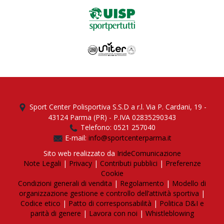
Sport Center Polisportiva S.S.D a r.l. Via P. Cardani, 19 -
43124 Parma (PR) - P.IVA 02835290343
Telefono: 0521 257040
E-mail:
info@sportcenterparma.it
Sito web realizzato da
IrideComunicazione
Note Legali
|
Privacy
|
Contributi pubblici
|
Preferenze
Cookie
Condizioni generali di vendita
|
Regolamento
|
Modello di
organizzazione gestione e controllo dell’attività sportiva
|
Codice etico
|
Patto di corresponsabilità
|
Politica D&I e
parità di genere
|
Lavora con noi
|
Whistleblowing