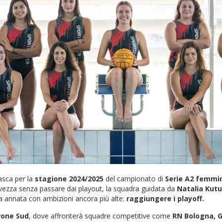
asca per la
stagione 2024/2025
del campionato di
Serie A2 femmin
lvezza senza passare dai playout, la squadra guidata da
Natalia Kut
a annata con ambizioni ancora più alte:
raggiungere i playoff.
rone Sud
, dove affronterà squadre competitive come
RN Bologna, G