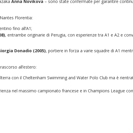
kazaka
Anna Novikova
– sono state confermate per garantire continu
i Nantes Florentia:
entino fino all’A1;
08)
, entrambe originarie di Perugia, con esperienze tra A1 e A2 e convoc
iorgia Donadio (2005)
, portiere in forza a varie squadre di A1 men
rascorso all’estero:
ilterra con il Cheltenham Swimming and Water Polo Club ma è rientrata
rienza nel massimo campionato francese e in Champions League con il 