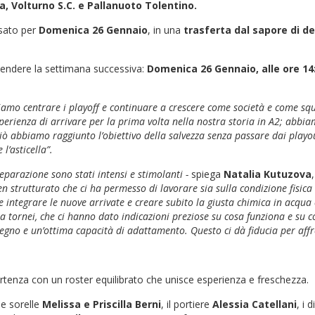
, Volturno S.C. e Pallanuoto Tolentino.
ssato per
Domenica 26 Gennaio
, in una
trasferta dal sapore di d
ttendere la settimana successiva:
Domenica 26 Gennaio, alle ore 14
gliamo centrare i playoff e continuare a crescere come società e come s
erienza di arrivare per la prima volta nella nostra storia in A2; abbiam
iò abbiamo raggiunto l’obiettivo della salvezza senza passare dai playo
l’asticella”.
eparazione sono stati intensi e stimolanti -
spiega
Natalia Kutuzova
en strutturato che ci ha permesso di lavorare sia sulla condizione fisica
e integrare le nuove arrivate e creare subito la giusta chimica in acqua
a tornei, che ci hanno dato indicazioni preziose su cosa funziona e su
egno e un’ottima capacità di adattamento. Questo ci dà fiducia per aff
rtenza con un roster equilibrato che unisce esperienza e freschezza.
le sorelle
Melissa e Priscilla Berni
, il portiere
Alessia Catellani
, i 