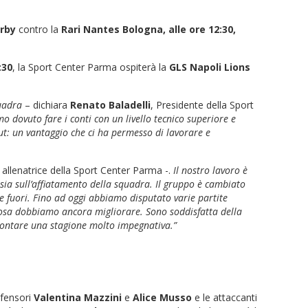
erby
contro la
Rari Nantes Bologna, alle ore 12:30,
:30
, la Sport Center Parma ospiterà la
GLS Napoli Lions
quadra
– dichiara
Renato Baladelli
, Presidente della Sport
o dovuto fare i conti con un livello tecnico superiore e
ut: un vantaggio che ci ha permesso di lavorare e
, allenatrice della Sport Center Parma -.
Il nostro lavoro è
 sia sull’affiatamento della squadra. Il gruppo è cambiato
 e fuori. Fino ad oggi abbiamo disputato varie partite
 cosa dobbiamo ancora migliorare. Sono soddisfatta della
rontare una stagione molto impegnativa.”
difensori
Valentina Mazzini
e
Alice Musso
e le attaccanti