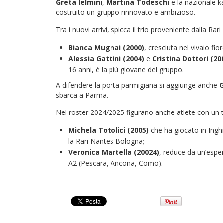
Greta Ielmini
,
Martina Todeschi
e la nazionale 
costruito un gruppo rinnovato e ambizioso.
Tra i nuovi arrivi, spicca il trio proveniente dalla Rar
Bianca Mugnai (2000)
, cresciuta nel vivaio fior
Alessia Gattini (2004)
e
Cristina Dottori (20
16 anni, è la più giovane del gruppo.
A difendere la porta parmigiana si aggiunge anche
G
sbarca a Parma.
Nel roster 2024/2025 figurano anche atlete con un t
Michela Totolici (2005)
che ha giocato in Ingh
la Rari Nantes Bologna;
Veronica Martella (20024)
, reduce da un’espe
A2 (Pescara, Ancona, Como).