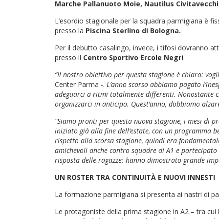
Marche Pallanuoto Moie, Nautilus Civitavecchia
L’esordio stagionale per la squadra parmigiana è fi
presso la
Piscina Sterlino di Bologna.
Per il debutto casalingo, invece, i tifosi dovranno a
presso il
Centro Sportivo Ercole Negri
.
“Il nostro obiettivo per questa stagione è chiaro: vo
Center Parma -.
L’anno scorso abbiamo pagato l’inesp
adeguarci a ritmi totalmente differenti. Nonostante c
organizzarci in anticipo. Quest’anno, dobbiamo alzare 
“Siamo pronti per questa nuova stagione, i mesi di pr
iniziato già alla fine dell’estate, con un programma b
rispetto alla scorsa stagione, quindi era fondamental
amichevoli anche contro squadre di A1 e partecipato 
risposta delle ragazze: hanno dimostrato grande imp
UN ROSTER TRA CONTINUITÀ E NUOVI INNESTI
La formazione parmigiana si presenta ai nastri di pa
Le protagoniste della prima stagione in A2 – tra cui 