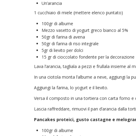
Un’arancia
1 cucchiaio di miele (mettere elenco puntato)
100gr di albume
Mezzo vasetto di yogurt greco bianco al 5%
50gr di farina di avena
50gr di farina di riso integrale
5gr di lievito per dolci
15 gr di cioccolato fondente per la decorazione
Lava l’arancia, tagliala a pezzi e frullala insieme al m
In una ciotola monta l’albume a neve, aggiungi la p
Aggiungi la farina, lo yogurt e il lievito.
Versa il composto in una tortiera con carta forno e 
Lascia raffreddare, rimuovi il pan d’arancia dalla tor
Pancakes proteici, gusto castagne e melogra
100gr di albume