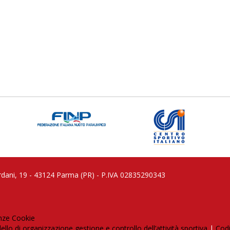
 Cardani, 19 - 43124 Parma (PR) - P.IVA 02835290343
nze Cookie
llo di organizzazione gestione e controllo dell’attività sportiva
|
Codi