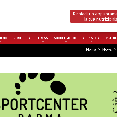
Richiedi un appuntam
la tua nutrizioni
SIAMO
STRUTTURA
FITNESS
SCUOLA NUOTO
AGONISTICA
PISCINA
Home
News