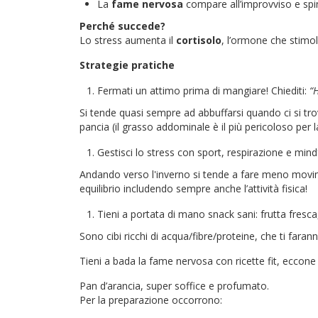
La
fame nervosa
compare all’improvviso e sping
Perché succede?
Lo stress aumenta il
cortisolo
, l’ormone che stimola
Strategie pratiche
Fermati un attimo prima di mangiare! Chiediti:
“H
Si tende quasi sempre ad abbuffarsi quando ci si tro
pancia (il grasso addominale è il più pericoloso per la
Gestisci lo stress con sport, respirazione e mind
Andando verso l'inverno si tende a fare meno movimen
equilibrio includendo sempre anche l’attività fisica!
Tieni a portata di mano snack sani: frutta fresca
Sono cibi ricchi di acqua/fibre/proteine, che ti faran
Tieni a bada la fame nervosa con ricette fit, eccone a
Pan d’arancia, super soffice e profumato.
Per la preparazione occorrono: