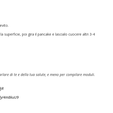
evito.
 superficie, poi gira il pancake e lascialo cuocere altri 3-4
parlare di te e della tua salute, e meno per compilare moduli.
djR
t.ly/4m8kuU9