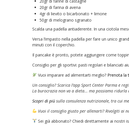
20gr di farine di castagne
20gr di farina di avena
4gr di lievito o bicarbonato + limone
50gr di melograno sgranato
Scalda una padella antiaderente. In una ciotola mesc
Versa l’impasto nella padella per fare un unico grande
minuti con il coperchio.
Il pancake è pronto, potete aggiungere come toppin
Consiglio per gli sportivi: pasti regolari e bilanciati
Vuoi imparare ad alimentarti meglio?
Prenota la t
Un consiglio? Scarica l’app Sport Center Parma e regis
La burocrazia non va a dieta... ma possiamo ridurla
Scopri di più
sulla consulenza nutrizionale, tra cui m
Vuoi il consiglio giusto per allenarti? Rivolgiti ai 
Sei già abbonato? Chiedi direttamente ai nostri istru