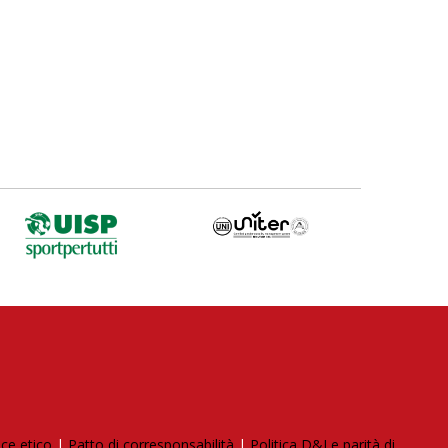
ce etico
|
Patto di corresponsabilità
|
Politica D&I e parità di