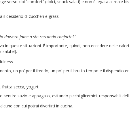
e verso cibi “comfort” (dolci, snack salati) e non è legata al reale bi
 il desiderio di zuccheri e grassi.
o davvero fame o sto cercando conforto?”
va in queste situazioni. È importante, quindi, non eccedere nelle cal
 salute!).
fulness.
to, un po' per il freddo, un po' per il brutto tempo e il dispendio en
, frutta secca, yogurt.
no sentire sazio e appagato, evitando picchi glicemici, responsabili del
lcune con cui potrai divertirti in cucina.