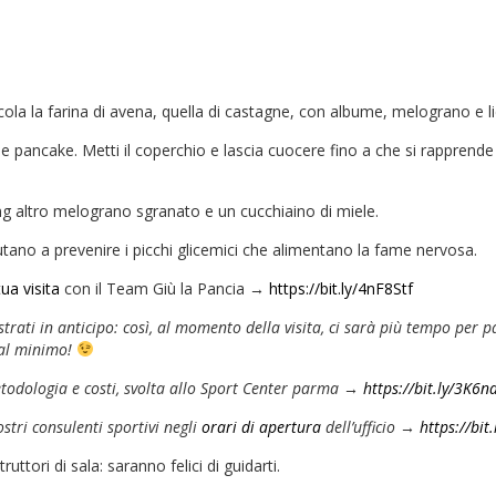
ola la farina di avena, quella di castagne, con albume, melograno e li
 pancake. Metti il coperchio e lascia cuocere fino a che si rapprende la
g altro melograno sgranato e un cucchiaino di miele.
 aiutano a prevenire i picchi glicemici che alimentano la fame nervosa.​
ua visita
con il Team Giù la Pancia →
https://bit.ly/4nF8Stf
trati in anticipo: così, al momento della visita, ci sarà più tempo per 
 al minimo!
etodologia e costi, svolta allo Sport Center parma
→
https://bit.ly/3K6n
nostri consulenti sportivi negli
orari di apertura
dell’ufficio
→
https://bi
ttori di sala: saranno felici di guidarti.