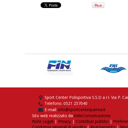
Sport Center Polisportiva S.S.D a r.l. Via P.
Telefono: 0521 257040
E-mail:
info@sportcenterparma.it
Sito web realizzato da
IrideComunicazione
Note Legali
|
Privacy
|
Contributi pubblici
|
Prefere
Condizioni generali di vendita
|
Regolamento
|
Mode